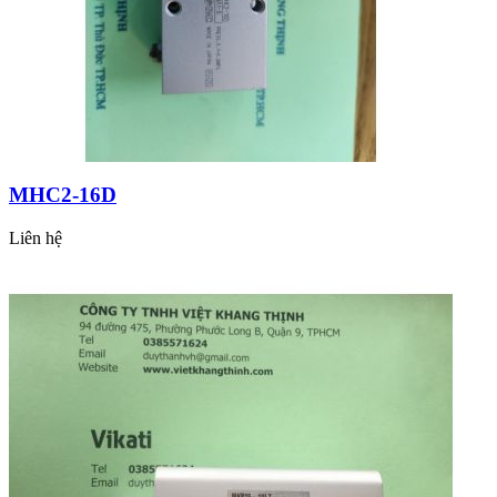
MHC2-16D
Liên hệ