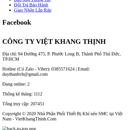
Đổi Trả Bảo Hành
Giao Nhận Lắp Ráp
Facebook
CÔNG TY VIỆT KHANG THỊNH
Địa chỉ: 94 Đường 475, P. Phước Long B, Thành Phố Thủ Đức,
TP.HCM
Hotline (Có Zalo - Viber): 0385571624 | Email:
duythanhvh@gmail.com
Đang online:
2
Thống kê tháng:
1112
Tổng truy cập:
207451
Copyright © 2020 Nhà Phân Phối Thiết Bị Khí nén SMC tại Việt
Nam - VietKhangThinh.Com