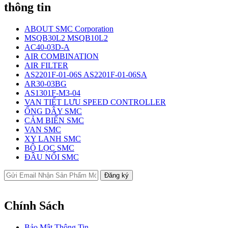
thông tin
ABOUT SMC Corporation
MSQB30L2 MSQB10L2
AC40-03D-A
AIR COMBINATION
AIR FILTER
AS2201F-01-06S AS2201F-01-06SA
AR30-03BG
AS1301F-M3-04
VAN TIẾT LƯU SPEED CONTROLLER
ỐNG DÂY SMC
CẢM BIẾN SMC
VAN SMC
XY LANH SMC
BỘ LỌC SMC
ĐẦU NỐI SMC
Chính Sách
Bảo Mật Thông Tin