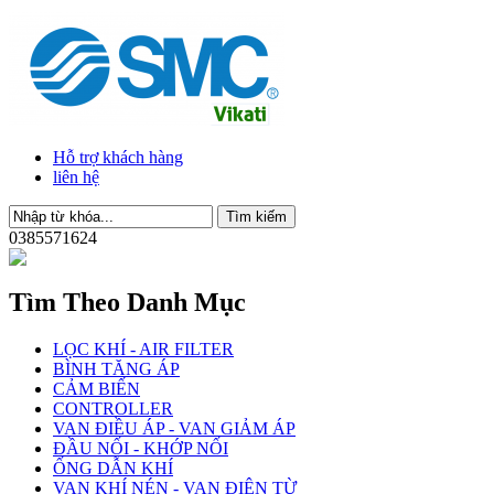
Hỗ trợ khách hàng
liên hệ
0385571624
Tìm Theo Danh Mục
LỌC KHÍ - AIR FILTER
BÌNH TĂNG ÁP
CẢM BIẾN
CONTROLLER
VAN ĐIỀU ÁP - VAN GIẢM ÁP
ĐẦU NỐI - KHỚP NỐI
ỐNG DẪN KHÍ
VAN KHÍ NÉN - VAN ĐIỆN TỪ