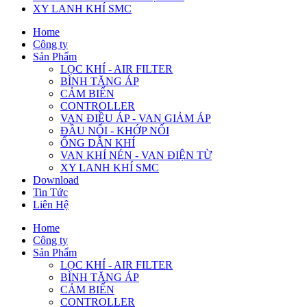
XY LANH KHÍ SMC
Home
Công ty
Sản Phẩm
LỌC KHÍ - AIR FILTER
BÌNH TĂNG ÁP
CẢM BIẾN
CONTROLLER
VAN ĐIỀU ÁP - VAN GIẢM ÁP
ĐẦU NỐI - KHỚP NỐI
ỐNG DẪN KHÍ
VAN KHÍ NÉN - VAN ĐIỆN TỪ
XY LANH KHÍ SMC
Download
Tin Tức
Liên Hệ
Home
Công ty
Sản Phẩm
LỌC KHÍ - AIR FILTER
BÌNH TĂNG ÁP
CẢM BIẾN
CONTROLLER