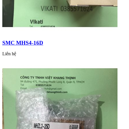
SMC MHS4-16D
Liên hệ