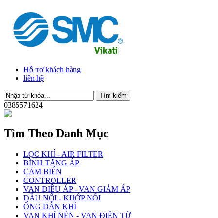
Hỗ trợ khách hàng
liên hệ
0385571624
Tìm Theo Danh Mục
LỌC KHÍ - AIR FILTER
BÌNH TĂNG ÁP
CẢM BIẾN
CONTROLLER
VAN ĐIỀU ÁP - VAN GIẢM ÁP
ĐẦU NỐI - KHỚP NỐI
ỐNG DẪN KHÍ
VAN KHÍ NÉN - VAN ĐIỆN TỪ