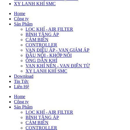
XY LANH KHÍ SMC
Home
Công ty
Sản Phẩm
LỌC KHÍ - AIR FILTER
BÌNH TĂNG ÁP
CẢM BIẾN
CONTROLLER
VAN ĐIỀU ÁP - VAN GIẢM ÁP
ĐẦU NỐI - KHỚP NỐI
ỐNG DẪN KHÍ
VAN KHÍ NÉN - VAN ĐIỆN TỪ
XY LANH KHÍ SMC
Download
Tin Tức
Liên Hệ
Home
Công ty
Sản Phẩm
LỌC KHÍ - AIR FILTER
BÌNH TĂNG ÁP
CẢM BIẾN
CONTROLLER