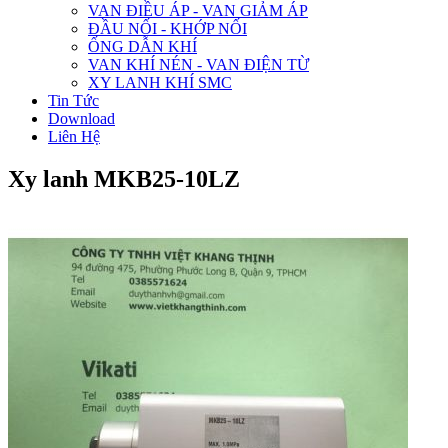
VAN ĐIỀU ÁP - VAN GIẢM ÁP
ĐẦU NỐI - KHỚP NỐI
ỐNG DẪN KHÍ
VAN KHÍ NÉN - VAN ĐIỆN TỪ
XY LANH KHÍ SMC
Tin Tức
Download
Liên Hệ
Xy lanh MKB25-10LZ