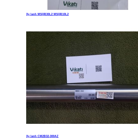
Xy lanh MSQB30L2 MSQB10L2
Liên hệ
Xy lanh CM2B32-300AZ