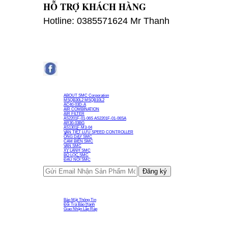
HỖ TRỢ KHÁCH HÀNG
Hotline: 0385571624 Mr Thanh
thông tin
ABOUT SMC Corporation
MSQB30L2 MSQB10L2
AC40-03D-A
AIR COMBINATION
AIR FILTER
AS2201F-01-06S AS2201F-01-06SA
AR30-03BG
AS1301F-M3-04
VAN TIẾT LƯU SPEED CONTROLLER
ỐNG DÂY SMC
CẢM BIẾN SMC
VAN SMC
XY LANH SMC
BỘ LỌC SMC
ĐẦU NỐI SMC
Chính Sách
Bảo Mật Thông Tin
Đổi Trả Bảo Hành
Giao Nhận Lắp Ráp
Facebook