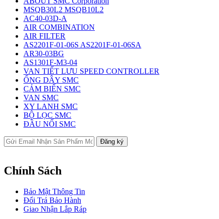
ABOUT SMC Corporation
MSQB30L2 MSQB10L2
AC40-03D-A
AIR COMBINATION
AIR FILTER
AS2201F-01-06S AS2201F-01-06SA
AR30-03BG
AS1301F-M3-04
VAN TIẾT LƯU SPEED CONTROLLER
ỐNG DÂY SMC
CẢM BIẾN SMC
VAN SMC
XY LANH SMC
BỘ LỌC SMC
ĐẦU NỐI SMC
Chính Sách
Bảo Mật Thông Tin
Đổi Trả Bảo Hành
Giao Nhận Lắp Ráp