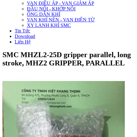
VAN ĐIỀU ÁP - VAN GIẢM ÁP
ĐẦU NỐI - KHỚP NỐI
ỐNG DẪN KHÍ
VAN KHÍ NÉN - VAN ĐIỆN TỪ
XY LANH KHÍ SMC
Tin Tức
Download
Liên Hệ
SMC MHZL2-25D gripper parallel, long
stroke, MHZ2 GRIPPER, PARALLEL