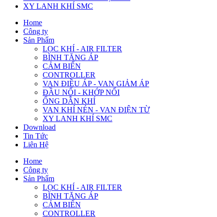
XY LANH KHÍ SMC
Home
Công ty
Sản Phẩm
LỌC KHÍ - AIR FILTER
BÌNH TĂNG ÁP
CẢM BIẾN
CONTROLLER
VAN ĐIỀU ÁP - VAN GIẢM ÁP
ĐẦU NỐI - KHỚP NỐI
ỐNG DẪN KHÍ
VAN KHÍ NÉN - VAN ĐIỆN TỪ
XY LANH KHÍ SMC
Download
Tin Tức
Liên Hệ
Home
Công ty
Sản Phẩm
LỌC KHÍ - AIR FILTER
BÌNH TĂNG ÁP
CẢM BIẾN
CONTROLLER