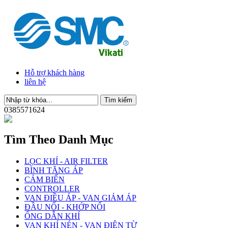
Hỗ trợ khách hàng
liên hệ
0385571624
Tìm Theo Danh Mục
LỌC KHÍ - AIR FILTER
BÌNH TĂNG ÁP
CẢM BIẾN
CONTROLLER
VAN ĐIỀU ÁP - VAN GIẢM ÁP
ĐẦU NỐI - KHỚP NỐI
ỐNG DẪN KHÍ
VAN KHÍ NÉN - VAN ĐIỆN TỪ