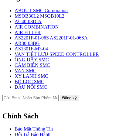
ABOUT SMC Corporation
MSQB30L2 MSQB10L2
AC40-03D-A
AIR COMBINATION
AIR FILTER
AS2201F-01-06S AS2201F-01-06SA
AR30-03BG
AS1301F-M3-04
VAN TIẾT LƯU SPEED CONTROLLER
ỐNG DÂY SMC
CẢM BIẾN SMC
VAN SMC
XY LANH SMC
BỘ LỌC SMC
ĐẦU NỐI SMC
Chính Sách
Bảo Mật Thông Tin
Đổi Trả Bảo Hành