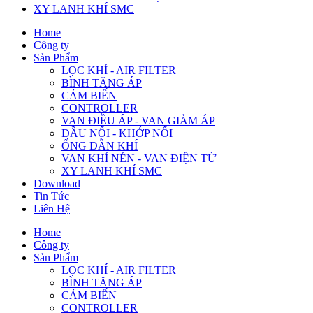
XY LANH KHÍ SMC
Home
Công ty
Sản Phẩm
LỌC KHÍ - AIR FILTER
BÌNH TĂNG ÁP
CẢM BIẾN
CONTROLLER
VAN ĐIỀU ÁP - VAN GIẢM ÁP
ĐẦU NỐI - KHỚP NỐI
ỐNG DẪN KHÍ
VAN KHÍ NÉN - VAN ĐIỆN TỪ
XY LANH KHÍ SMC
Download
Tin Tức
Liên Hệ
Home
Công ty
Sản Phẩm
LỌC KHÍ - AIR FILTER
BÌNH TĂNG ÁP
CẢM BIẾN
CONTROLLER