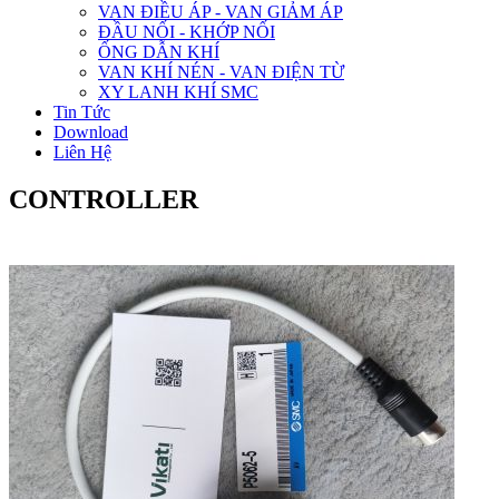
VAN ĐIỀU ÁP - VAN GIẢM ÁP
ĐẦU NỐI - KHỚP NỐI
ỐNG DẪN KHÍ
VAN KHÍ NÉN - VAN ĐIỆN TỪ
XY LANH KHÍ SMC
Tin Tức
Download
Liên Hệ
CONTROLLER