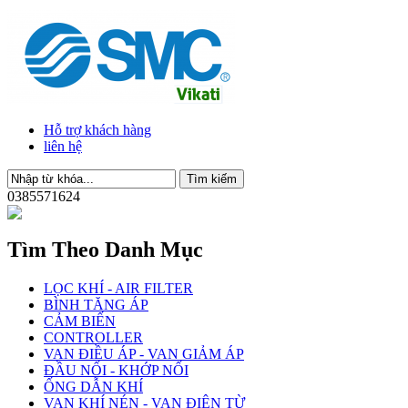
Hỗ trợ khách hàng
liên hệ
0385571624
Tìm Theo Danh Mục
LỌC KHÍ - AIR FILTER
BÌNH TĂNG ÁP
CẢM BIẾN
CONTROLLER
VAN ĐIỀU ÁP - VAN GIẢM ÁP
ĐẦU NỐI - KHỚP NỐI
ỐNG DẪN KHÍ
VAN KHÍ NÉN - VAN ĐIỆN TỪ